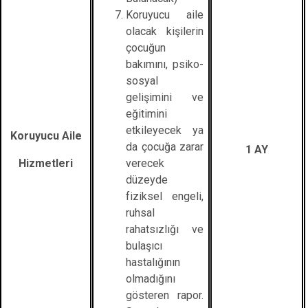
Koruyucu aile
olacak kişilerin
çocuğun
bakımını, psiko-
sosyal
gelişimini ve
eğitimini
etkileyecek ya
Koruyucu Aile
da çocuğa zarar
1 AY
Hizmetleri
verecek
düzeyde
fiziksel engeli,
ruhsal
rahatsızlığı ve
bulaşıcı
hastalığının
olmadığını
gösteren rapor.