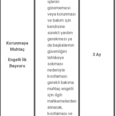
işlerini
görememesi
veya korunması
ve bakım için
kendisine
sürekli yardım
gerekmesi ya
Korunmaya
da başkalarının
Muhtaç
güvenliğini
3 Ay
tehlikeye
Engelli İlk
sokması
Başvuru
nedeniyle
kısıtlaması
gerekli bakıma
muhtaç engelli
için ilgili
mahkemelerden
alınacak,
kısıtlaması ve