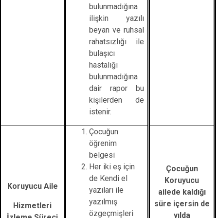
bulunmadığına
ilişkin yazılı
beyan ve ruhsal
rahatsızlığı ile
bulaşıcı
hastalığı
bulunmadığına
dair rapor bu
kişilerden de
istenir.
Çocuğun
öğrenim
belgesi
Her iki eş için
Çocuğun
de Kendi el
Koruyucu
Koruyucu Aile
yazıları ile
ailede kaldığı
yazılmış
süre içersin de
Hizmetleri
özgeçmişleri
yılda
İzleme Süreci