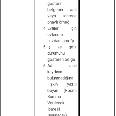
gösterir
belgenin aslı
veya idarece
onaylı örneği
Evliler için
evlenme
cüzdanı örneği
İş ve gelir
durumunu
gösteren belge
Adli sicil
kaydının
bulunmadığına
ilişkin yazılı
beyan (Resmi
Kuruma
Verilecek
İbaresi
Bulunacak)