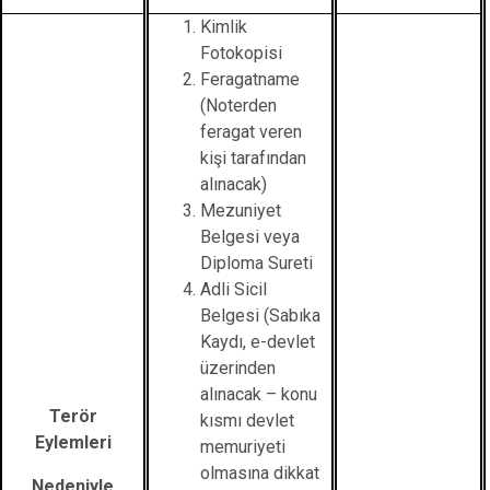
Kimlik
Fotokopisi
Feragatname
(Noterden
feragat veren
kişi tarafından
alınacak)
Mezuniyet
Belgesi veya
Diploma Sureti
Adli Sicil
Belgesi (Sabıka
Kaydı, e-devlet
üzerinden
alınacak – konu
Terör
kısmı devlet
Eylemleri
memuriyeti
olmasına dikkat
Nedeniyle