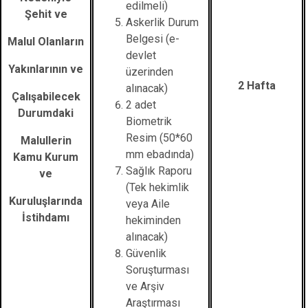
edilmeli)
Şehit ve
Askerlik Durum
Belgesi (e-
Malul Olanların
devlet
Yakınlarının ve
üzerinden
2 Hafta
alınacak)
Çalışabilecek
2 adet
Durumdaki
Biometrik
Resim (50*60
Malullerin
mm ebadında)
Kamu Kurum
Sağlık Raporu
ve
(Tek hekimlik
Kuruluşlarında
veya Aile
İstihdamı
hekiminden
alınacak)
Güvenlik
Soruşturması
ve Arşiv
Araştırması