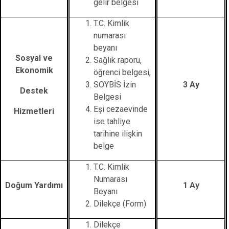
gelir belgesi
T.C. Kimlik
numarası
beyanı
Sosyal ve
Sağlık raporu,
Ekonomik
öğrenci belgesi,
SOYBİS İzin
3 Ay
Destek
Belgesi
Eşi cezaevinde
Hizmetleri
ise tahliye
tarihine ilişkin
belge
T.C. Kimlik
Numarası
Doğum Yardımı
1 Ay
Beyanı
Dilekçe (Form)
Dilekçe