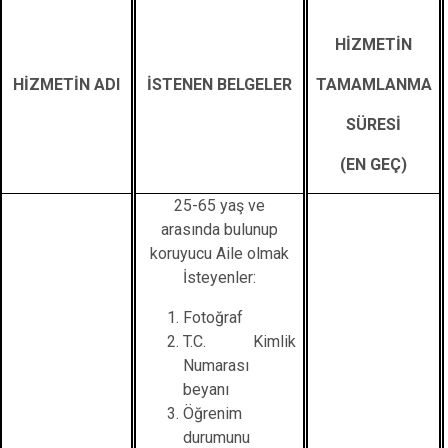
Çatalca
Şile
Esenyurt
HİZMETİN
Esenler
Silivri
Sancaktepe
Eyüpsultan
Şişli
Sultangazi
HİZMETİN ADI
İSTENEN BELGELER
TAMAMLANMA
SÜRESİ
(EN GEÇ)
25-65 yaş ve
arasında bulunup
koruyucu Aile olmak
İsteyenler:
Fotoğraf
T.C. Kimlik
Numarası
beyanı
Öğrenim
durumunu