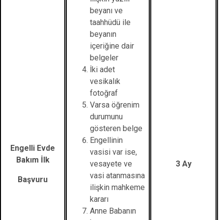
beyanı ve
taahhüdü ile
beyanın
içeriğine dair
belgeler
İki adet
vesikalık
fotoğraf
Varsa öğrenim
durumunu
gösteren belge
Engellinin
Engelli Evde
vasisi var ise,
Bakım İlk
vesayete ve
3 Ay
vasi atanmasına
Başvuru
ilişkin mahkeme
kararı
Anne Babanın