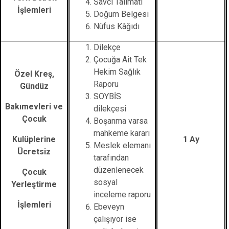
Savcı Talimatı
İşlemleri
Doğum Belgesi
Nüfus Kâğıdı
Dilekçe
Çocuğa Ait Tek
Hekim Sağlık
Özel Kreş,
Raporu
Gündüz
SOYBİS
Bakımevleri ve
dilekçesi
Çocuk
Boşanma varsa
mahkeme kararı
Kulüplerine
1 Ay
Meslek elemanı
Ücretsiz
tarafından
düzenlenecek
Çocuk
sosyal
Yerleştirme
inceleme raporu
İşlemleri
Ebeveyn
çalışıyor ise