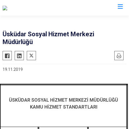
İstanbul
Üsküdar Sosyal Hizmet Merkezi
Müdürlüğü
Adalar
Fatih
Sultanbeyli
Avcılar
Gaziosmanpaşa
Tuzla
Bağcılar
Güngören
Ümraniye
19.11.2019
Bahçelievler
Kadıköy
Üsküdar
Bakırköy
Kağıthane
Zeytinburnu
Bayrampaşa
Kartal
Arnavutköy
Beşiktaş
Küçükçekmece
Ataşehir
ÜSKÜDAR SOSYAL HİZMET
MERKEZİ MÜDÜRLÜĞÜ
KAMU HİZMET STANDARTLARI
Beykoz
Maltepe
Başakşehir
Beyoğlu
Pendik
Beylikdüzü
Büyükçekmece
Sarıyer
Çekmeköy