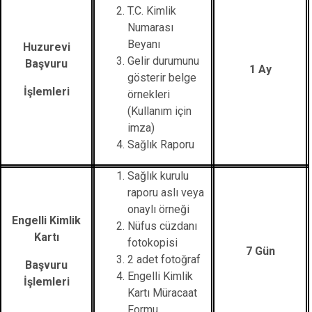
T.C. Kimlik
Numarası
Beyanı
Huzurevi
Gelir durumunu
Başvuru
1 Ay
gösterir belge
İşlemleri
örnekleri
(Kullanım için
imza)
Sağlık Raporu
Sağlık kurulu
raporu aslı veya
onaylı örneği
Engelli Kimlik
Nüfus cüzdanı
Kartı
fotokopisi
7 Gün
2 adet fotoğraf
Başvuru
Engelli Kimlik
İşlemleri
Kartı Müracaat
Formu