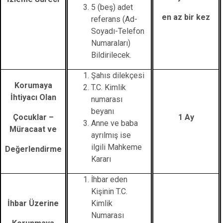
5 (beş) adet
en az bir kez
referans (Ad-
Soyadı-Telefon
Numaraları)
Bildirilecek.
Şahıs dilekçesi
Korumaya
T.C. Kimlik
İhtiyacı Olan
numarası
beyanı
Çocuklar –
1 Ay
Anne ve baba
Müracaat ve
ayrılmış ise
ilgili Mahkeme
Değerlendirme
Kararı
İhbar eden
Kişinin T.C.
İhbar Üzerine
Kimlik
Numarası