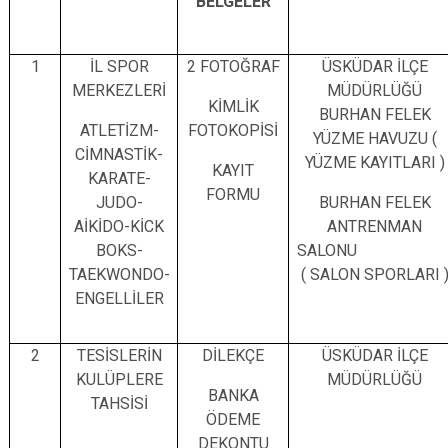
BELGELER
Çatalca
Şile
Esenyurt
Esenler
Silivri
Sancaktepe
1
İL SPOR
2 FOTOĞRAF
ÜSKÜDAR İLÇE
Eyüpsultan
Şişli
Sultangazi
MERKEZLERİ
MÜDÜRLÜĞÜ
KİMLİK
BURHAN FELEK
ATLETİZM-
FOTOKOPİSİ
YÜZME HAVUZU (
CİMNASTİK-
YÜZME KAYITLARI )
KAYIT
KARATE-
FORMU
JUDO-
BURHAN FELEK
AİKİDO-KİCK
ANTRENMAN
BOKS-
SALON
TAEKWONDO-
( SALON SPORLARI 
ENGELLİLER
2
TESİSLERİN
DİLEKÇE
ÜSKÜDAR İLÇE
KULÜPLERE
MÜDÜRLÜĞÜ
BANKA
TAHSİSİ
ÖDEME
DEKONTU