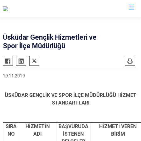
İstanbul
Üsküdar Gençlik Hizmetleri ve
Spor İlçe Müdürlüğü
Adalar
Fatih
Sultanbeyli
Avcılar
Gaziosmanpaşa
Tuzla
Bağcılar
Güngören
Ümraniye
19.11.2019
Bahçelievler
Kadıköy
Üsküdar
Bakırköy
Kağıthane
Zeytinburnu
ÜSKÜDAR GENÇLİK VE SPOR İLÇE MÜDÜRLÜĞÜ HİZMET
Bayrampaşa
Kartal
Arnavutköy
STANDARTLARI
Beşiktaş
Küçükçekmece
Ataşehir
Beykoz
Maltepe
Başakşehir
SIRA
HİZMETİN
BAŞVURUDA
HİZMETİ VEREN
Beyoğlu
Pendik
Beylikdüzü
NO
ADI
İSTENEN
BİRİM
Büyükçekmece
Sarıyer
Çekmeköy