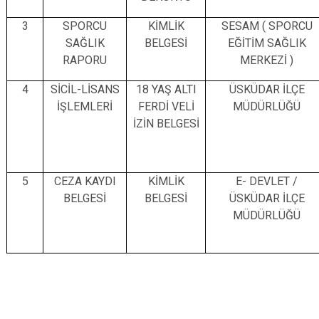
3
SPORCU
KİMLİK
SESAM ( SPORCU
SAĞLIK
BELGESİ
EĞİTİM SAĞLIK
RAPORU
MERKEZİ )
4
SİCİL-LİSANS
18 YAŞ ALTI
ÜSKÜDAR İLÇE
İŞLEMLERİ
FERDİ VELİ
MÜDÜRLÜĞÜ
İZİN BELGESİ
5
CEZA KAYDI
KİMLİK
E- DEVLET /
BELGESİ
BELGESİ
ÜSKÜDAR İLÇE
MÜDÜRLÜĞÜ