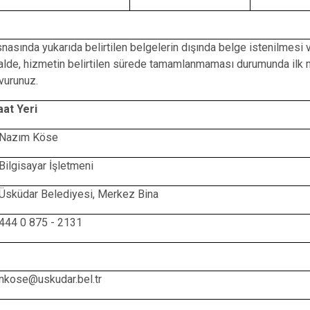
nasında yukarıda belirtilen belgelerin dışında belge istenilmesi 
halde, hizmetin belirtilen sürede tamamlanmaması durumunda ilk m
vurunuz.
aat Yeri
 Nazım Köse
 Bilgisayar İşletmeni
 Üsküdar Belediyesi, Merkez Bina
 444 0 875 - 2131
 nkose@uskudar.bel.tr