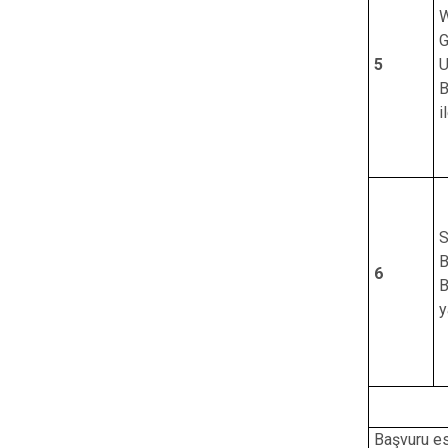
W
G
5
U
B
i
S
B
6
B
y
Başvuru es