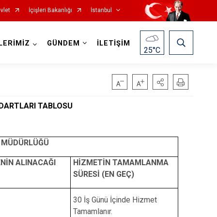
vlet
İçişleri Bakanlığı
İstanbul
LERİMİZ
GÜNDEM
İLETİŞİM
25
°C
Fatih
Sultanbeyli
NDARTLARI TABLOSU
Gaziosmanpaşa
Tuzla
Güngören
Ümraniye
ER MÜDÜRLÜĞÜ
Kadıköy
Üsküdar
NİN ALINACAĞI
HİZMETİN TAMAMLANMA
Kağıthane
Zeytinburnu
SÜRESİ (EN GEÇ)
Kartal
Arnavutköy
30 İş Günü İçinde Hizmet
Küçükçekmece
Ataşehir
Tamamlanır.