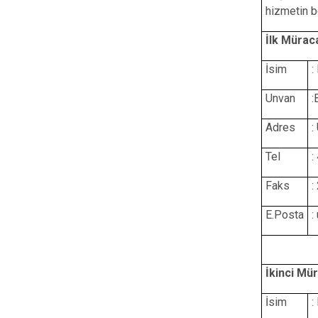
hizmetin b
İlk Mürac
İsim
:
Unvan
:
Adres
:
Tel
:
Faks
:
E.Posta
:
İkinci Mü
İsim
: