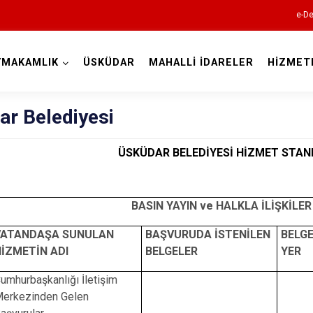
e-De
YMAKAMLIK
ÜSKÜDAR
MAHALLİ İDARELER
HİZMET
İstanbul
ar Belediyesi
Adalar
ÜSKÜDAR BELEDİYESİ HİZMET STA
Avcılar
Bağcılar
BASIN YAYIN ve HALKLA İLİŞKİL
Bahçelievler
VATANDAŞA SUNULAN
BAŞVURUDA İSTENİLEN
BELGE
Bakırköy
İZMETİN ADI
BELGELER
YER
Bayrampaşa
umhurbaşkanlığı İletişim
Beşiktaş
erkezinden Gelen