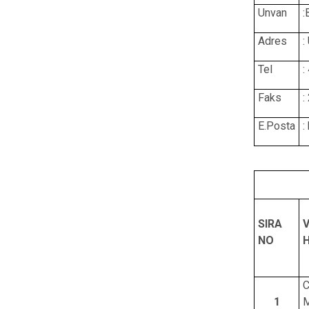
Unvan
:
Adres
:
Tel
:
Faks
:
E.Posta
:
SIRA
NO
H
C
1
M