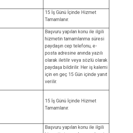
Maltepe
Başakşehir
Pendik
Beylikdüzü
15
İş Günü İçinde Hizmet
Tamamlanır.
ce
Sarıyer
Çekmeköy
Şile
Esenyurt
Başvuru yapılan konu ile ilgili
hizmetin tamamlanma süresi
Silivri
Sancaktepe
paydaşın cep telefonu, e-
Şişli
Sultangazi
posta adresine anında yazılı
olarak iletilir veya sözlü olarak
paydaşa bildirilir. Her iş kalemi
için en geç 15 Gün içinde yanıt
verilir.
15 İş Günü İçinde Hizmet
Tamamlanır.
Başvuru yapılan konu ile ilgili