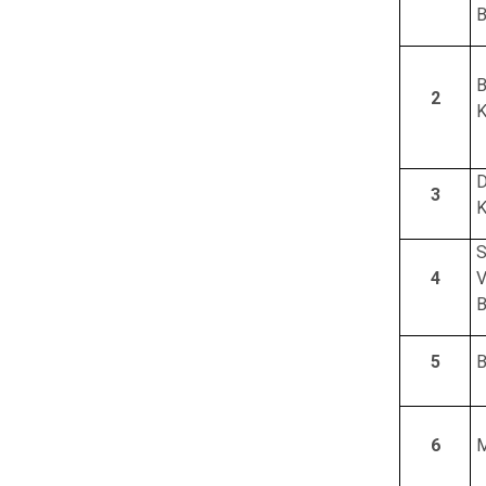
B
B
2
K
D
3
K
S
4
V
B
5
B
6
M