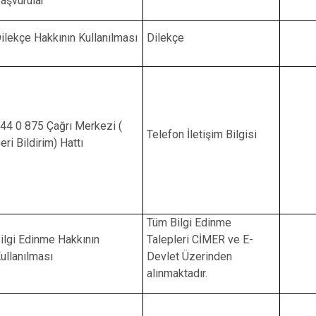
aşvurular
Beykoz
Beyoğlu
ilekçe Hakkının Kullanılması
Dilekçe
Büyükçekme
Çatalca
Esenler
Eyüpsultan
44 0 875 Çağrı Merkezi (
Telefon İletişim Bilgisi
eri Bildirim) Hattı
Tüm Bilgi Edinme
ilgi Edinme Hakkının
Talepleri CİMER ve E-
ullanılması
Devlet Üzerinden
alınmaktadır.