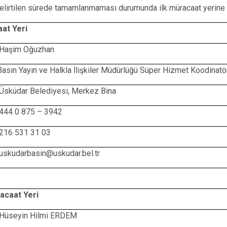
elirtilen sürede tamamlanmaması durumunda ilk müracaat yerine y
aat Yeri
 Haşim Oğuzhan
Basın Yayın ve Halkla İlişkiler Müdürlüğü Süper Hizmet Koodinatö
 Üsküdar Belediyesi, Merkez Bina
 444 0 875 – 3942
 216 531 31 03
 uskudarbasin@uskudar.bel.tr
racaat Yeri
 Hüseyin Hilmi ERDEM