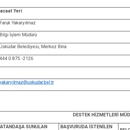
racaat Yeri
 Faruk Yakaryılmaz
 Bilgi İşlem Müdürü
 Üsküdar Belediyesi, Merkez Bina
 444 0 875 -2126
yakaryilmaz@uskudar.bel.tr
DESTEK HİZMETLERİ MÜ
VATANDAŞA SUNULAN
BAŞVURUDA İSTENİLEN