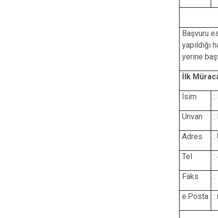
Başvuru es
yapıldığı 
yerine baş
İlk Mürac
İsim
:
Unvan
:
Adres
:
Tel
:
Faks
:
e.Posta
: