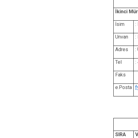
İkinci Mü
İsim
:
Unvan
:
Adres
:
Tel
:
Faks
e.Posta
f
SIRA