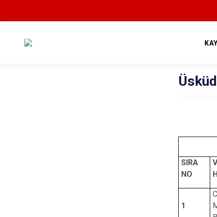
KA
Üsküd
SIRA
NO
H
C
1
M