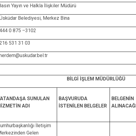
Basın Yayın ve Halkla İlişkiler Müdürü
 Üsküdar Belediyesi, Merkez Bina
 444 0 875 –3102
 216 531 31 03
 herdem@uskudar.bel.tr
BİLGİ İŞLEM MÜDÜRLÜĞÜ
VATANDAŞA SUNULAN
BAŞVURUDA
BELGENİN
İZMETİN ADI
İSTENİLEN BELGELER
ALINACAĞI
umhurbaşkanlığı İletişim
erkezinden Gelen