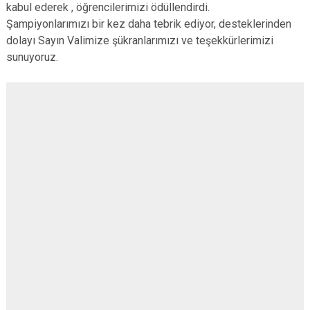
kabul ederek , öğrencilerimizi ödüllendirdi.
Çatalca
Şile
Esenyurt
Şampiyonlarımızı bir kez daha tebrik ediyor, desteklerinden
Esenler
Silivri
Sancaktepe
dolayı Sayın Valimize şükranlarımızı ve teşekkürlerimizi
Eyüpsultan
Şişli
Sultangazi
sunuyoruz.