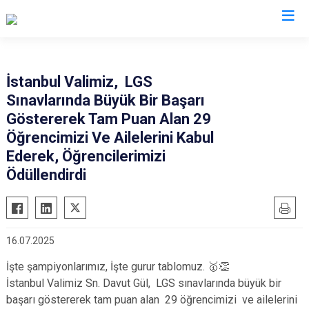
İstanbul
İstanbul Valimiz, LGS
Sınavlarında Büyük Bir Başarı
Adalar
Fatih
Sultanbeyli
Göstererek Tam Puan Alan 29
Avcılar
Gaziosmanpaşa
Tuzla
Öğrencimizi Ve Ailelerini Kabul
Bağcılar
Güngören
Ümraniye
Ederek, Öğrencilerimizi
Bahçelievler
Ödüllendirdi
Kadıköy
Üsküdar
Bakırköy
Kağıthane
Zeytinburnu
Bayrampaşa
Kartal
Arnavutköy
Beşiktaş
Küçükçekmece
Ataşehir
16.07.2025
Beykoz
Maltepe
Başakşehir
İşte şampiyonlarımız, İşte gurur tablomuz. 🥇👏
Beyoğlu
Pendik
Beylikdüzü
İstanbul Valimiz Sn. Davut Gül, LGS sınavlarında büyük bir
başarı göstererek tam puan alan 29 öğrencimizi ve ailelerini
Büyükçekmece
Sarıyer
Çekmeköy