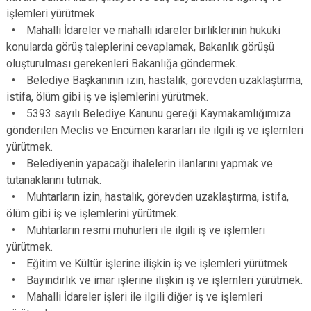
Çatalca
işlemleri yürütmek.
Şile
Esenyurt
• Mahalli İdareler ve mahalli idareler birliklerinin hukuki
Esenler
Silivri
Sancaktepe
konularda görüş taleplerini cevaplamak, Bakanlık görüşü
Eyüpsultan
Şişli
Sultangazi
oluşturulması gerekenleri Bakanlığa göndermek.
• Belediye Başkanının izin, hastalık, görevden uzaklaştırma,
istifa, ölüm gibi iş ve işlemlerini yürütmek.
• 5393 sayılı Belediye Kanunu gereği Kaymakamlığımıza
gönderilen Meclis ve Encümen kararları ile ilgili iş ve işlemleri
yürütmek.
• Belediyenin yapacağı ihalelerin ilanlarını yapmak ve
tutanaklarını tutmak.
• Muhtarların izin, hastalık, görevden uzaklaştırma, istifa,
ölüm gibi iş ve işlemlerini yürütmek.
• Muhtarların resmi mühürleri ile ilgili iş ve işlemleri
yürütmek.
• Eğitim ve Kültür işlerine ilişkin iş ve işlemleri yürütmek.
• Bayındırlık ve imar işlerine ilişkin iş ve işlemleri yürütmek.
• Mahalli İdareler işleri ile ilgili diğer iş ve işlemleri