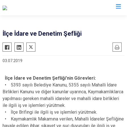
İstanbul
İlçe İdare ve Denetim Şefliği
Adalar
Fatih
Sultanbeyli
Avcılar
Gaziosmanpaşa
Tuzla
03.07.2019
Bağcılar
Güngören
Ümraniye
Bahçelievler
Kadıköy
Üsküdar
İlçe İdare ve Denetim Şefliği'nin Görevleri:
Bakırköy
Kağıthane
Zeytinburnu
• 5393 sayılı Belediye Kanunu, 5355 sayılı Mahalli İdare
Bayrampaşa
Kartal
Arnavutköy
Birlikleri Kanunu ve diğer kanunlar uyarınca, Kaymakamlıklarca
Beşiktaş
Küçükçekmece
Ataşehir
yapılması gereken mahalli idareler ve mahalli idare birlikleri
ile ilgili iş ve işlemleri yürütmek.
Beykoz
Maltepe
Başakşehir
• İlçe Brifingi ile ilgili iş ve işlemleri yürütmek.
Beyoğlu
Pendik
Beylikdüzü
• Kaymakamlık Makamına verilen, Mahalli İdareler Şefliğine
Büyükçekmece
Sarıyer
Çekmeköy
havale edilen ihbar, şikayet ve suç duyuruları ile ilgili iş ve